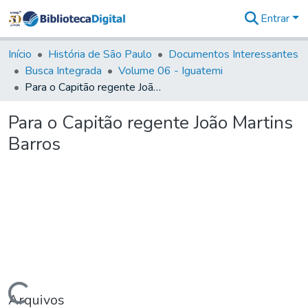
Entrar
Comunidades
&
Início
História de São Paulo
Documentos Interessantes
Coleções
Busca Integrada
Volume 06 - Iguatemi
Tudo na
Para o Capitão regente João Martins Barros
Biblioteca
Digital
Para o Capitão regente João Martins
Estatísticas
Barros
Arquivos