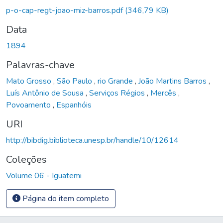
Carregando...
p-o-cap-regt-joao-miz-barros.pdf
(346,79 KB)
Data
1894
Palavras-chave
Mato Grosso
,
São Paulo
,
rio Grande
,
João Martins Barros
,
Luís Antônio de Sousa
,
Serviços Régios
,
Mercês
,
Povoamento
,
Espanhóis
URI
http://bibdig.biblioteca.unesp.br/handle/10/12614
Coleções
Volume 06 - Iguatemi
Página do item completo