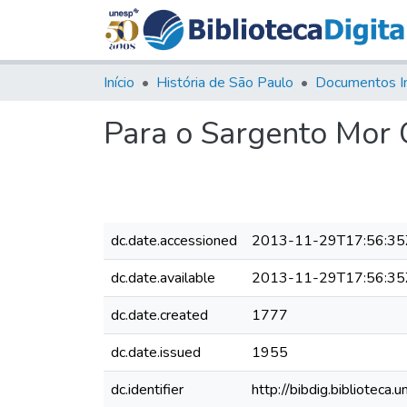
Início
História de São Paulo
Documentos I
Para o Sargento Mor
dc.date.accessioned
2013-11-29T17:56:35
dc.date.available
2013-11-29T17:56:35
dc.date.created
1777
dc.date.issued
1955
dc.identifier
http://bibdig.bibliote