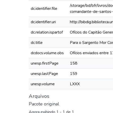
/storage/bd/bfr/livros/
dc.identifier.file
comandante-de-santos
dc.identifier.uri
http://bibdig.biblioteca
dc.relation.ispartof
Ofícios do Capitão Gen
dc.title
Para o Sargento Mor C
dcdocs.volume.obs
Ofícios enviados entre 
unesp.firstPage
158
unesp.lastPage
159
unesp.volume
LXXX
Arquivos
Pacote original
Agora exibindo
1 - 1 de 1