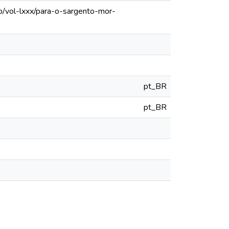
o/vol-lxxx/para-o-sargento-mor-
pt_BR
pt_BR