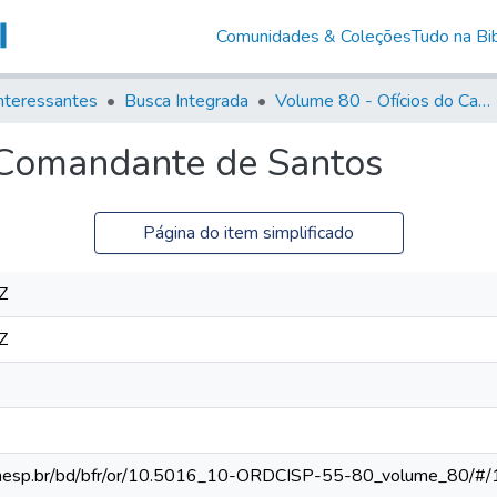
Comunidades & Coleções
Tudo na Bib
nteressantes
Busca Integrada
Volume 80 - Ofícios do Capitão General Martim Lopes Lobo de Saldanha (1777-1780)
 Comandante de Santos
Página do item simplificado
Z
Z
ca.unesp.br/bd/bfr/or/10.5016_10-ORDCISP-55-80_volume_80/#/