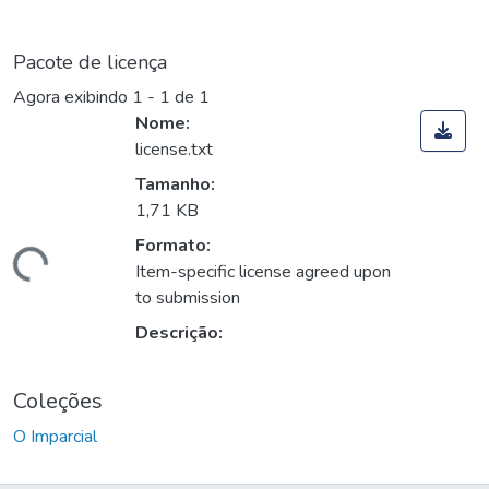
Pacote de licença
Agora exibindo
1 - 1 de 1
Nome:
license.txt
Tamanho:
1,71 KB
Formato:
Carregando...
Item-specific license agreed upon
to submission
Descrição:
Coleções
O Imparcial