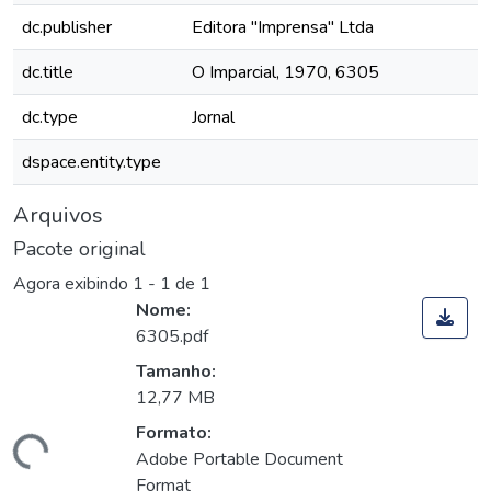
dc.publisher
Editora "Imprensa" Ltda
dc.title
O Imparcial, 1970, 6305
dc.type
Jornal
dspace.entity.type
Arquivos
Pacote original
Agora exibindo
1 - 1 de 1
Nome:
6305.pdf
Tamanho:
12,77 MB
Formato:
Carregando...
Adobe Portable Document
Format