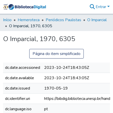
Entrar
Comunidades
&
Início
Hemeroteca
Periódicos Paulistas
O Imparcial
Coleções
O Imparcial, 1970, 6305
Tudo na
Biblioteca
O Imparcial, 1970, 6305
Digital
Estatísticas
Página do item simplificado
dc.date.accessioned
2023-10-24T18:43:05Z
dc.date.available
2023-10-24T18:43:05Z
dc.date.issued
1970-05-19
dc.identifier.uri
https://bibdig.biblioteca.unesp.br/han
dc.language.iso
pt