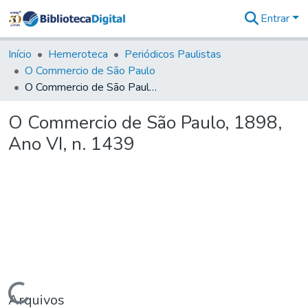
Entrar
Comunidades
&
Início
Hemeroteca
Periódicos Paulistas
Coleções
O Commercio de São Paulo
Tudo na
O Commercio de São Paulo, 1898, Ano VI, n. 1439
Biblioteca
Digital
O Commercio de São Paulo, 1898,
Estatísticas
Ano VI, n. 1439
Carregando...
Arquivos