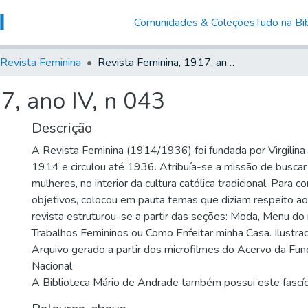
Comunidades & Coleções
Tudo na Bib
Revista Feminina
Revista Feminina, 1917, ano IV, n 043
7, ano IV, n 043
Descrição
A Revista Feminina (1914/1936) foi fundada por Virgilin
1914 e circulou até 1936. Atribuía-se a missão de busca
mulheres, no interior da cultura católica tradicional. Para 
objetivos, colocou em pauta temas que diziam respeito ao
revista estruturou-se a partir das seções: Moda, Menu do
Trabalhos Femininos ou Como Enfeitar minha Casa. Ilustrad
Arquivo gerado a partir dos microfilmes do Acervo da Fun
Nacional
A Biblioteca Mário de Andrade também possui este fascí