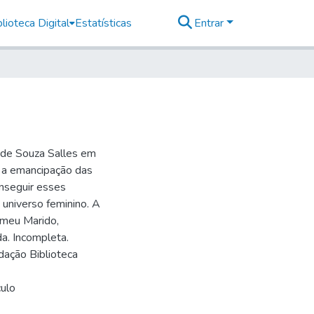
lioteca Digital
Estatísticas
Entrar
a de Souza Salles em
r a emancipação das
conseguir esses
 universo feminino. A
 meu Marido,
a. Incompleta.
dação Biblioteca
culo