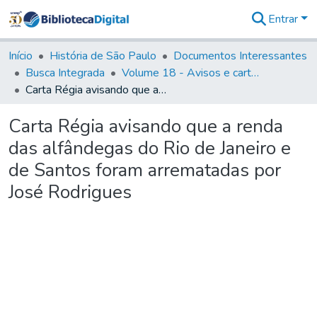
Entrar
Comunidades
&
Início
História de São Paulo
Documentos Interessantes
Coleções
Busca Integrada
Volume 18 - Avisos e cartas régias (1714- 29)
Tudo na
Carta Régia avisando que a renda das alfândegas do Rio de Janeiro e de Santos foram arrematadas por José Rodrigues
Biblioteca
Digital
Carta Régia avisando que a renda
Estatísticas
das alfândegas do Rio de Janeiro e
de Santos foram arrematadas por
José Rodrigues