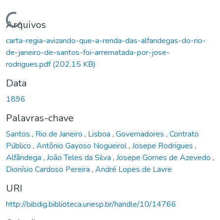
Carregando...
Arquivos
carta-regia-avizando-que-a-renda-das-alfandegas-do-rio-
de-janeiro-de-santos-foi-arrematada-por-jose-
rodrigues.pdf
(202,15 KB)
Data
1896
Palavras-chave
Santos
,
Rio de Janeiro
,
Lisboa
,
Governadores
,
Contrato
Público
,
Antônio Gayoso Nogueirol
,
Josepe Rodrigues
,
Alfândega
,
João Teles da Silva
,
Josepe Gomes de Azevedo
,
Dionísio Cardoso Pereira
,
André Lopes de Lavre
URI
http://bibdig.biblioteca.unesp.br/handle/10/14766