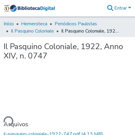
Entrar
Comunidades
&
Início
Hemeroteca
Periódicos Paulistas
Coleções
Il Pasquino Coloniale
Il Pasquino Coloniale, 1922, Anno XIV, n. 0747
Tudo na
Biblioteca
Il Pasquino Coloniale, 1922, Anno
Digital
XIV, n. 0747
Estatísticas
ndo...
Arquivos
il-pasquino-coloniale-1922-747.pdf
(4,13 MB)