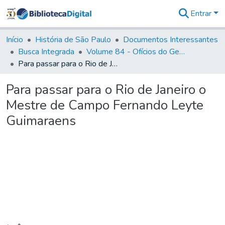
Entrar
Comunidades
&
Início
História de São Paulo
Documentos Interessantes
Coleções
Busca Integrada
Volume 84 - Ofícios do General Martins Lopes de Saldanha (Governador da Capitania): 1782- 1786
Tudo na
Para passar para o Rio de Janeiro o Mestre de Campo Fernando Leyte Guimaraens
Biblioteca
Digital
Para passar para o Rio de Janeiro o
Estatísticas
Mestre de Campo Fernando Leyte
Guimaraens
Carregando...