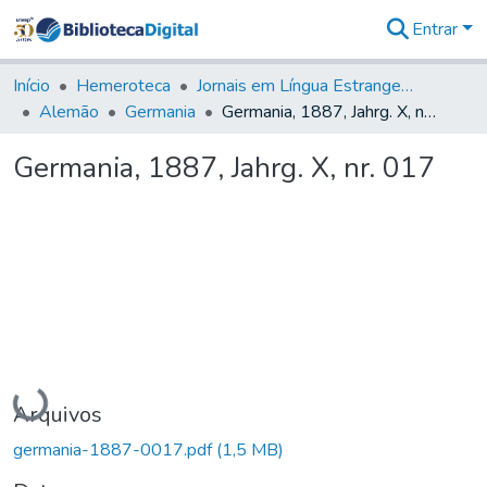
Entrar
Comunidades
&
Início
Hemeroteca
Jornais em Língua Estrangeira
Coleções
Alemão
Germania
Germania, 1887, Jahrg. X, nr. 017
Tudo na
Biblioteca
Germania, 1887, Jahrg. X, nr. 017
Digital
Estatísticas
Carregando...
Arquivos
germania-1887-0017.pdf
(1,5 MB)