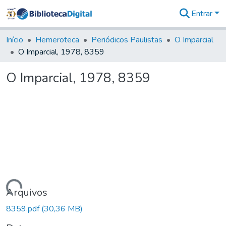
Entrar
Comunidades
&
Início
Hemeroteca
Periódicos Paulistas
O Imparcial
Coleções
O Imparcial, 1978, 8359
Tudo na
Biblioteca
O Imparcial, 1978, 8359
Digital
Estatísticas
Carregando...
Arquivos
8359.pdf
(30,36 MB)