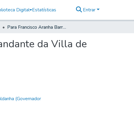
lioteca Digital
Estatísticas
Entrar
Para Francisco Aranha Barreto, Sargento mor Comandante da Villa de Santos.
ndante da Villa de
aldanha (Governador