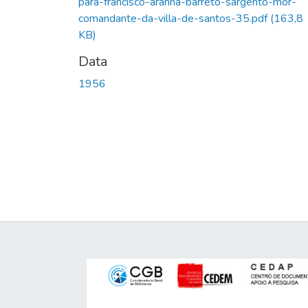
para-francisco-aranha-barreto-sargento-mor-
comandante-da-villa-de-santos-35.pdf
(163,8
KB)
Data
1956