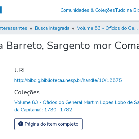
Comunidades & Coleções
Tudo na Bib
nteressantes
Busca Integrada
Volume 83 - Ofícios do General Martim Lopes Lobo de Saldanha (Governador da Capitania): 1780- 1782
a Barreto, Sargento mor Coma
URI
http://bibdig.biblioteca.unesp.br/handle/10/18875
Coleções
Volume 83 - Ofícios do General Martim Lopes Lobo de S
da Capitania): 1780- 1782
Página do item completo