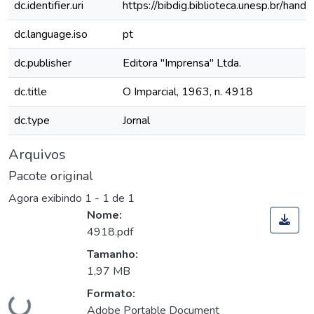
dc.identifier.uri
https://bibdig.biblioteca.unesp.br/han
dc.language.iso
pt
dc.publisher
Editora "Imprensa" Ltda.
dc.title
O Imparcial, 1963, n. 4918
dc.type
Jornal
Arquivos
Pacote original
Agora exibindo
1 - 1 de 1
Nome:
4918.pdf
Tamanho:
1,97 MB
Carregando...
Formato:
Adobe Portable Document