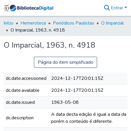
Entrar
Comunidades
&
Início
Hemeroteca
Periódicos Paulistas
O Imparcial
Coleções
O Imparcial, 1963, n. 4918
Tudo na
Biblioteca
O Imparcial, 1963, n. 4918
Digital
Estatísticas
Página do item simplificado
dc.date.accessioned
2024-12-17T20:01:15Z
dc.date.available
2024-12-17T20:01:15Z
dc.date.issued
1963-05-08
A data desta edição é igual a data da 
dc.description
porém o conteúdo é diferente.