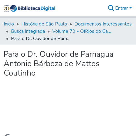
Entrar
Comunidades
&
Início
História de São Paulo
Documentos Interessantes
Coleções
Busca Integrada
Volume 79 - Ofícios do Capitão General Martim Lopes Lobo de Saldanha (1777)
Tudo na
Para o Dr. Ouvidor de Parnagua Antonio Bárboza de Mattos Coutinho
Biblioteca
Digital
Para o Dr. Ouvidor de Parnagua
Estatísticas
Antonio Bárboza de Mattos
Coutinho