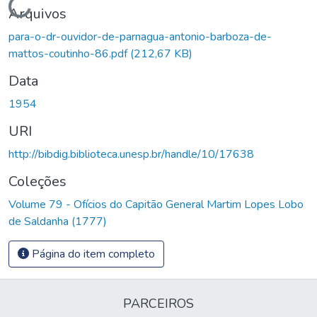
Carregando...
Arquivos
para-o-dr-ouvidor-de-parnagua-antonio-barboza-de-
mattos-coutinho-86.pdf
(212,67 KB)
Data
1954
URI
http://bibdig.biblioteca.unesp.br/handle/10/17638
Coleções
Volume 79 - Ofícios do Capitão General Martim Lopes Lobo
de Saldanha (1777)
Página do item completo
PARCEIROS