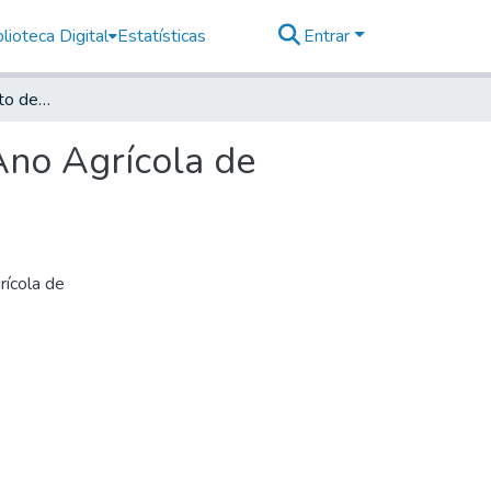
lioteca Digital
Estatísticas
Entrar
Croquis de Experimento de Adaptação de Milho – Ano Agrícola de 1957/1958
Ano Agrícola de
ícola de