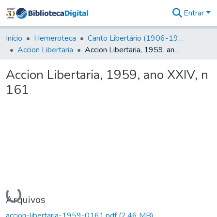
Entrar
Comunidades
&
Início
Hemeroteca
Canto Libertário (1906-1995)
Coleções
Accion Libertaria
Accion Libertaria, 1959, ano XXIV, n 161
Tudo na
Biblioteca
Accion Libertaria, 1959, ano XXIV, n
Digital
161
Estatísticas
Carregando...
Arquivos
accion-libertaria-1959-0161.pdf
(2,46 MB)