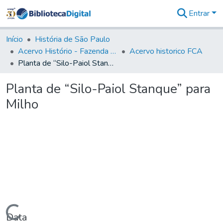
Entrar
Comunidades
&
Início
História de São Paulo
Coleções
Acervo Histório - Fazenda Lageado
Acervo historico FCA
Tudo na
Planta de “Silo-Paiol Stanque” para Milho
Biblioteca
Digital
Planta de “Silo-Paiol Stanque” para
Estatísticas
Milho
Carregando...
Data