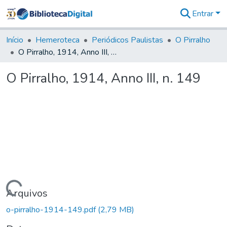
Entrar
Comunidades
&
Início
Hemeroteca
Periódicos Paulistas
O Pirralho
Coleções
O Pirralho, 1914, Anno III, n. 149
Tudo na
Biblioteca
O Pirralho, 1914, Anno III, n. 149
Digital
Estatísticas
Carregando...
Arquivos
o-pirralho-1914-149.pdf
(2,79 MB)