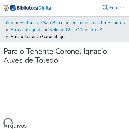
Entrar
Comunidades
&
Início
História de São Paulo
Documentos Interessantes
Coleções
Busca Integrada
Volume 88 - Ofícios dos Senhores Governadores Interinos da Capitania de São Paulo (1817- 1819)
Tudo na
Para o Tenente Coronel Ignacio Alves de Toledo
Biblioteca
Digital
Para o Tenente Coronel Ignacio
Estatísticas
Alves de Toledo
Arquivos