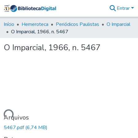
Entrar
Comunidades
&
Início
Hemeroteca
Periódicos Paulistas
O Imparcial
Coleções
O Imparcial, 1966, n. 5467
Tudo na
Biblioteca
O Imparcial, 1966, n. 5467
Digital
Estatísticas
gando...
Arquivos
5467.pdf
(6,74 MB)