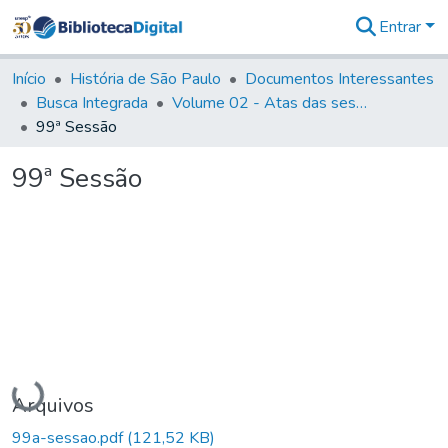
Entrar
Comunidades
&
Início
História de São Paulo
Documentos Interessantes
Coleções
Busca Integrada
Volume 02 - Atas das sessões do Governo Provisório de São Paulo (1821- 22)
Tudo na
99ª Sessão
Biblioteca
Digital
99ª Sessão
Estatísticas
Carregando...
Arquivos
99a-sessao.pdf
(121,52 KB)