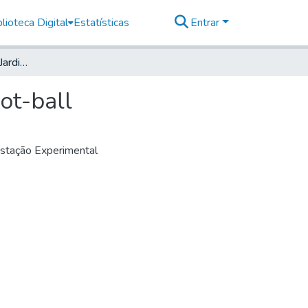
lioteca Digital
Estatísticas
Entrar
Projecto de Parque e Jardins na Sede: Campo de Foot-ball
ot-ball
Estação Experimental