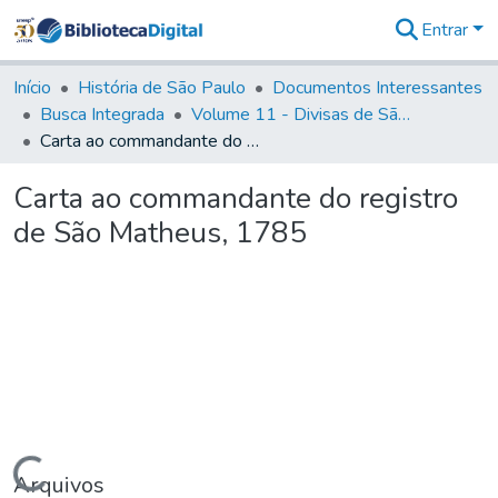
Entrar
Comunidades
&
Início
História de São Paulo
Documentos Interessantes
Coleções
Busca Integrada
Volume 11 - Divisas de São Paulo e Minas Gerais
Tudo na
Carta ao commandante do registro de São Matheus, 1785
Biblioteca
Digital
Carta ao commandante do registro
Estatísticas
de São Matheus, 1785
Carregando...
Arquivos