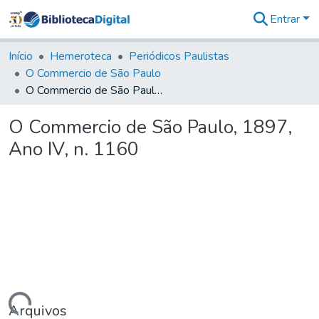
Entrar
Comunidades
&
Início
Hemeroteca
Periódicos Paulistas
Coleções
O Commercio de São Paulo
Tudo na
O Commercio de São Paulo, 1897, Ano IV, n. 1160
Biblioteca
Digital
O Commercio de São Paulo, 1897,
Estatísticas
Ano IV, n. 1160
Arquivos