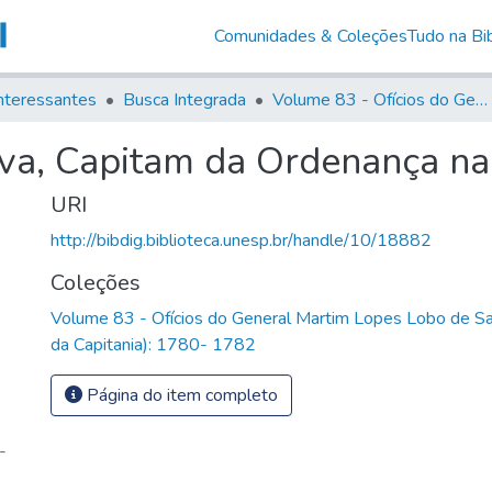
Comunidades & Coleções
Tudo na Bib
nteressantes
Busca Integrada
Volume 83 - Ofícios do General Martim Lopes Lobo de Saldanha (Governador da Capitania): 1780- 1782
va, Capitam da Ordenança na 
URI
http://bibdig.biblioteca.unesp.br/handle/10/18882
Coleções
Volume 83 - Ofícios do General Martim Lopes Lobo de S
da Capitania): 1780- 1782
Página do item completo
-