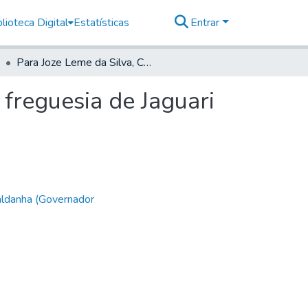
lioteca Digital
Estatísticas
Entrar
Para Joze Leme da Silva, Capitam da Ordenança na freguesia de Jaguari
freguesia de Jaguari
aldanha (Governador