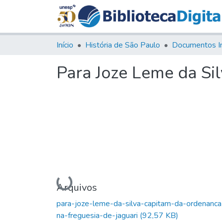
Início
História de São Paulo
Documentos I
Para Joze Leme da Sil
Carregando...
Arquivos
para-joze-leme-da-silva-capitam-da-ordenanca
na-freguesia-de-jaguari
(92,57 KB)