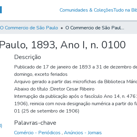
Comunidades & Coleções
Tudo na Bib
O Commercio de São Paulo
O Commercio de São Paulo, 1893, Ano I, n. 0100
aulo, 1893, Ano I, n. 0100
Descrição
Publicado de 17 de janeiro de 1893 a 31 de dezembro de
domingo, exceto feriados
Arquivo gerado a partir das microfichas da Biblioteca Már
Abaixo do título :Diretor Cesar Ribeiro
Interrupção da publicação após o fascículo Ano 14, n. 476
1906), reinicia com nova designação numérica a partir do f
01 (25 de setembro de 1906)
Palavras-chave
)
Comércio - Periódicos
,
Anúncios - Jornais