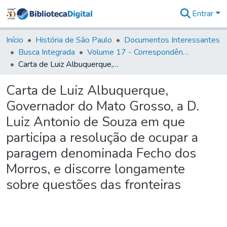
Entrar
Comunidades
&
Início
História de São Paulo
Documentos Interessantes
Coleções
Busca Integrada
Volume 17 - Correspondência do Vice-Rei, de Martim Lopes Lobo e outros (1775- 9)
Tudo na
Carta de Luiz Albuquerque, Governador do Mato Grosso, a D. Luiz Antonio de Souza em que participa a resolução de ocupar a paragem denominada Fecho dos Morros, e discorre longamente sobre questões das fronteiras
Biblioteca
Digital
Carta de Luiz Albuquerque,
Estatísticas
Governador do Mato Grosso, a D.
Luiz Antonio de Souza em que
participa a resolução de ocupar a
paragem denominada Fecho dos
Morros, e discorre longamente
sobre questões das fronteiras