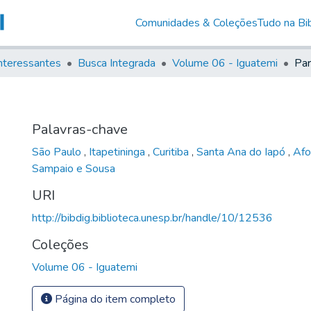
Comunidades & Coleções
Tudo na Bib
nteressantes
Busca Integrada
Volume 06 - Iguatemi
Pa
Palavras-chave
São Paulo
,
Itapetininga
,
Curitiba
,
Santa Ana do Iapó
,
Afo
Sampaio e Sousa
URI
http://bibdig.biblioteca.unesp.br/handle/10/12536
Coleções
Volume 06 - Iguatemi
Página do item completo