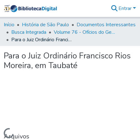
Entrar
Comunidades
&
Início
História de São Paulo
Documentos Interessantes
Coleções
Busca Integrada
Volume 76 - Ofícios do General Martim Lopes Lobo de Saldanha (Governador da Capitania): 1776- 1777
Tudo na
Para o Juiz Ordinário Francisco Rios Moreira, em Taubaté
Biblioteca
Digital
Para o Juiz Ordinário Francisco Rios
Estatísticas
Moreira, em Taubaté
Carregando...
Arquivos