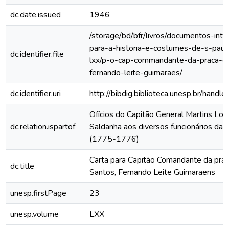
dc.date.issued
1946
/storage/bd/bfr/livros/documentos-int
para-a-historia-e-costumes-de-s-paul
dc.identifier.file
lxx/p-o-cap-commandante-da-praca-d
fernando-leite-guimaraes/
dc.identifier.uri
http://bibdig.biblioteca.unesp.br/hand
Ofícios do Capitão General Martins Lo
dc.relation.ispartof
Saldanha aos diversos funcionários da C
(1775-1776)
Carta para Capitão Comandante da pra
dc.title
Santos, Fernando Leite Guimaraens
unesp.firstPage
23
unesp.volume
LXX