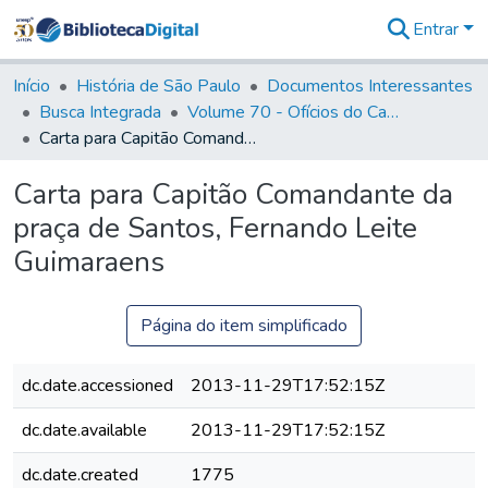
Entrar
Comunidades
&
Início
História de São Paulo
Documentos Interessantes
Coleções
Busca Integrada
Volume 70 - Ofícios do Capitão General Martins Lopes de Saldanha aos diversos funcionários da Capitania (1775-1776)
Tudo na
Carta para Capitão Comandante da praça de Santos, Fernando Leite Guimaraens
Biblioteca
Digital
Carta para Capitão Comandante da
Estatísticas
praça de Santos, Fernando Leite
Guimaraens
Página do item simplificado
dc.date.accessioned
2013-11-29T17:52:15Z
dc.date.available
2013-11-29T17:52:15Z
dc.date.created
1775