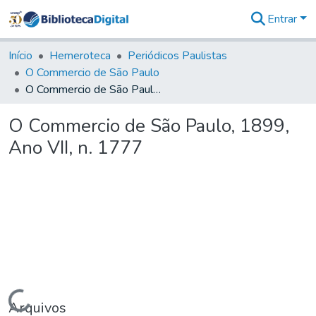
Entrar
Comunidades
&
Início
Hemeroteca
Periódicos Paulistas
Coleções
O Commercio de São Paulo
Tudo na
O Commercio de São Paulo, 1899, Ano VII, n. 1777
Biblioteca
Digital
O Commercio de São Paulo, 1899,
Estatísticas
Ano VII, n. 1777
Carregando...
Arquivos