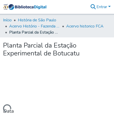
Entrar
Comunidades
&
Início
História de São Paulo
Coleções
Acervo Histório - Fazenda Lageado
Acervo historico FCA
Tudo na
Planta Parcial da Estação Experimental de Botucatu
Biblioteca
Digital
Planta Parcial da Estação
Estatísticas
Experimental de Botucatu
Data