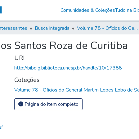
Comunidades & Coleções
Tudo na Bib
nteressantes
Busca Integrada
Volume 78 - Ofícios do General Martim Lopes Lobo de Saldanha (1777)
os Santos Roza de Curitiba
URI
http://bibdig.biblioteca.unesp.br/handle/10/17388
Coleções
Volume 78 - Ofícios do General Martim Lopes Lobo de S
Página do item completo
df