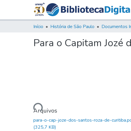
Início
História de São Paulo
Documentos I
Para o Capitam Jozé d
Carregando...
Arquivos
para-o-cap-joze-dos-santos-roza-de-curitiba.p
(325,7 KB)