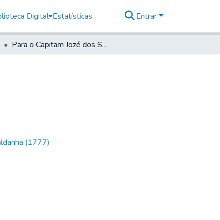
lioteca Digital
Estatísticas
Entrar
Para o Capitam Jozé dos Santos Roza de Curitiba
aldanha (1777)