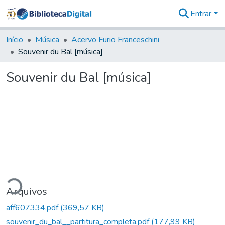
Entrar
Comunidades
&
Início
Música
Acervo Furio Franceschini
Coleções
Souvenir du Bal [música]
Tudo na
Biblioteca
Souvenir du Bal [música]
Digital
Estatísticas
ando...
Arquivos
aff607334.pdf
(369,57 KB)
souvenir_du_bal__partitura_completa.pdf
(177,99 KB)