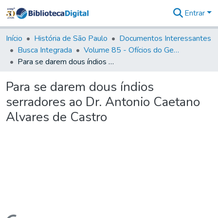
Entrar
Comunidades
&
Início
História de São Paulo
Documentos Interessantes
Coleções
Busca Integrada
Volume 85 - Ofícios do General Francisco da Cunha Menezes (Governador da Capitania): 1782- 1786
Tudo na
Para se darem dous índios serradores ao Dr. Antonio Caetano Alvares de Castro
Biblioteca
Digital
Para se darem dous índios
Estatísticas
serradores ao Dr. Antonio Caetano
Alvares de Castro