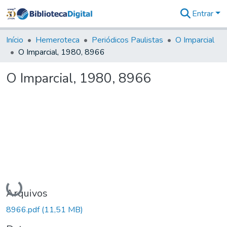
Entrar
Comunidades
&
Início
Hemeroteca
Periódicos Paulistas
O Imparcial
Coleções
O Imparcial, 1980, 8966
Tudo na
Biblioteca
O Imparcial, 1980, 8966
Digital
Estatísticas
Carregando...
Arquivos
8966.pdf
(11,51 MB)