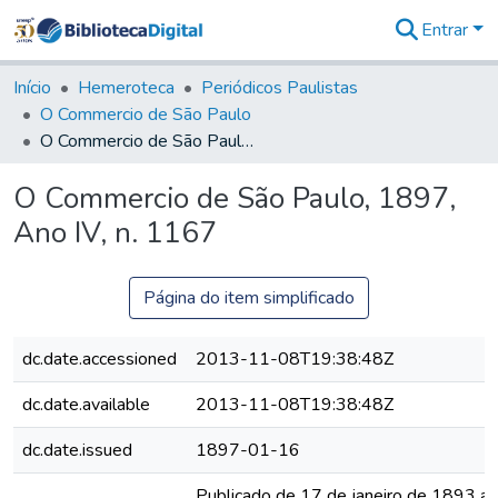
Entrar
Comunidades
&
Início
Hemeroteca
Periódicos Paulistas
Coleções
O Commercio de São Paulo
Tudo na
O Commercio de São Paulo, 1897, Ano IV, n. 1167
Biblioteca
Digital
O Commercio de São Paulo, 1897,
Estatísticas
Ano IV, n. 1167
Página do item simplificado
dc.date.accessioned
2013-11-08T19:38:48Z
dc.date.available
2013-11-08T19:38:48Z
dc.date.issued
1897-01-16
Publicado de 17 de janeiro de 1893 a