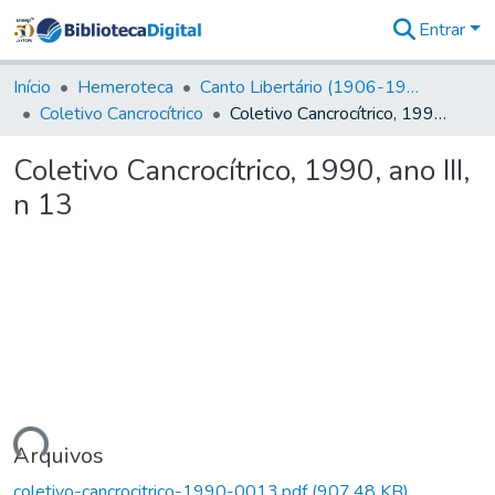
Entrar
Comunidades
&
Início
Hemeroteca
Canto Libertário (1906-1995)
Coleções
Coletivo Cancrocítrico
Coletivo Cancrocítrico, 1990, ano III, n 13
Tudo na
Biblioteca
Coletivo Cancrocítrico, 1990, ano III,
Digital
n 13
Estatísticas
gando...
Arquivos
coletivo-cancrocitrico-1990-0013.pdf
(907,48 KB)