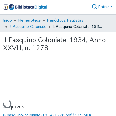
Entrar
Comunidades
&
Início
Hemeroteca
Periódicos Paulistas
Coleções
Il Pasquino Coloniale
Il Pasquino Coloniale, 1934, Anno XXVIII, n. 1278
Tudo na
Biblioteca
Il Pasquino Coloniale, 1934, Anno
Digital
XXVIII, n. 1278
Estatísticas
Carregando...
Arquivos
il-pasquino-coloniale-1934-1278.pdf
(2,75 MB)