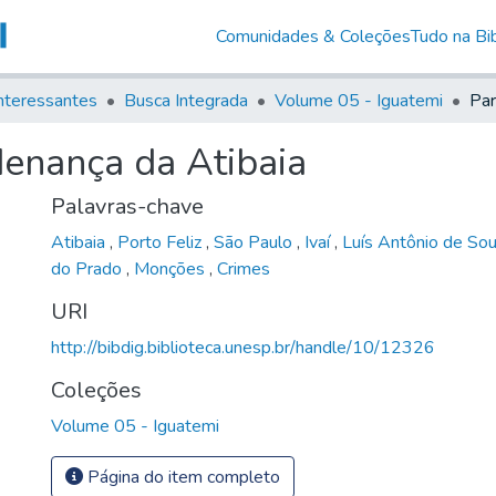
Comunidades & Coleções
Tudo na Bib
nteressantes
Busca Integrada
Volume 05 - Iguatemi
denança da Atibaia
Palavras-chave
Atibaia
,
Porto Feliz
,
São Paulo
,
Ivaí
,
Luís Antônio de So
do Prado
,
Monções
,
Crimes
URI
http://bibdig.biblioteca.unesp.br/handle/10/12326
Coleções
Volume 05 - Iguatemi
Página do item completo