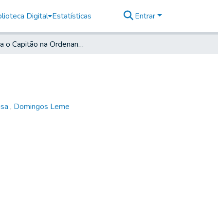
lioteca Digital
Estatísticas
Entrar
Para o Capitão na Ordenança da Atibaia
usa
,
Domingos Leme