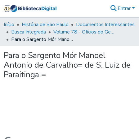
Entrar
Comunidades
&
Início
História de São Paulo
Documentos Interessantes
Coleções
Busca Integrada
Volume 78 - Ofícios do General Martim Lopes Lobo de Saldanha (1777)
Tudo na
Para o Sargento Mór Manoel Antonio de Carvalho= de S. Luiz de Paraitinga =
Biblioteca
Digital
Para o Sargento Mór Manoel
Estatísticas
Antonio de Carvalho= de S. Luiz de
Paraitinga =