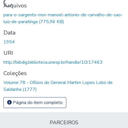
Carregando...
Arquivos
para-o-sargento-mor-manoel-antonio-de-carvalho-de-sao-
luiz-de-paraitinga
(775,96 KB)
Data
1954
URI
http://bibdig.biblioteca.unesp.br/handle/10/17463
Coleções
Volume 78 - Ofícios do General Martim Lopes Lobo de
Saldanha (1777)
Página do item completo
PARCEIROS