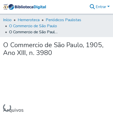
Entrar
Comunidades
&
Início
Hemeroteca
Periódicos Paulistas
Coleções
O Commercio de São Paulo
Tudo na
O Commercio de São Paulo, 1905, Ano XIII, n. 3980
Biblioteca
Digital
O Commercio de São Paulo, 1905,
Estatísticas
Ano XIII, n. 3980
Carregando...
Arquivos