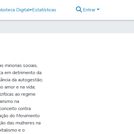
lioteca Digital
Estatísticas
Entrar
s minorias sociais,
sta em detrimento da
rtância da autogestão;
o amor e na vida;
críticas ao regime
tarismo na
econceito contra
uração do Movimento
ação das mulheres na
pitalismo e o