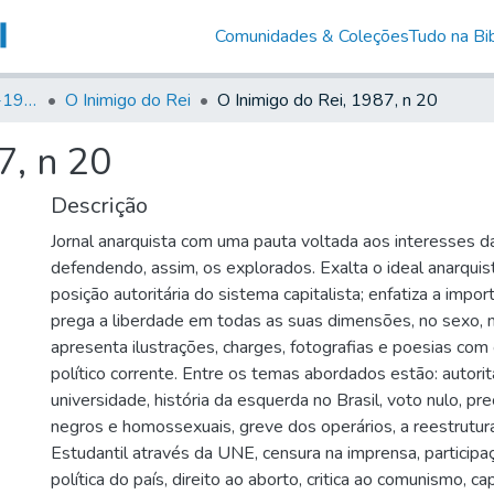
Comunidades & Coleções
Tudo na Bib
Canto Libertário (1906-1995)
O Inimigo do Rei
O Inimigo do Rei, 1987, n 20
7, n 20
Descrição
Jornal anarquista com uma pauta voltada aos interesses da
defendendo, assim, os explorados. Exalta o ideal anarqui
posição autoritária do sistema capitalista; enfatiza a impo
prega a liberdade em todas as suas dimensões, no sexo, n
apresenta ilustrações, charges, fotografias e poesias com 
político corrente. Entre os temas abordados estão: autori
universidade, história da esquerda no Brasil, voto nulo, pr
negros e homossexuais, greve dos operários, a reestrut
Estudantil através da UNE, censura na imprensa, particip
política do país, direito ao aborto, critica ao comunismo, ca