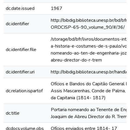
dc.date.issued
1967
http://bibdig.biblioteca.unesp.br/bd/bf
dc.identifier
ORDCISP-65-90_volume_90/#/36/
/storage/bd/bfr/livros/documentos-int
a-historia-e-costumes-de-s-paulo/vol-
dc.identifier.file
nomeando-ao-ten-de-engenharia-joze-
abreu-director-do-r-trem
dc.identifier.uri
http://bibdig.biblioteca.unesp.br/hand
Ofícios e Bandos do Capitão General Fr
dc.relation.ispartof
Assis Mascarenhas, Conde de Palma, ao
da Capitania (1814- 1817)
Portaria nomeando ao Tenente de Enge
dc.title
Joaquim de Abreu Director do R. Trem.
dcdocs.volume.obs
Ofícios enviados entre 1814- 17