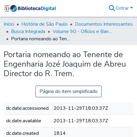
Entrar
Comunidades
&
Início
História de São Paulo
Documentos Interessantes
Coleções
Busca Integrada
Volume 90 - Ofícios e Bandos do Capitão General, Conde de Palma, aos funcionários da Capitania (1814- 1817)
Tudo na
Portaria nomeando ao Tenente de Engenharia Jozé Joaquim de Abreu Director do R. Trem.
Biblioteca
Digital
Portaria nomeando ao Tenente de
Estatísticas
Engenharia Jozé Joaquim de Abreu
Director do R. Trem.
Página do item simplificado
dc.date.accessioned
2013-11-29T18:03:37Z
dc.date.available
2013-11-29T18:03:37Z
dc.date.created
1814