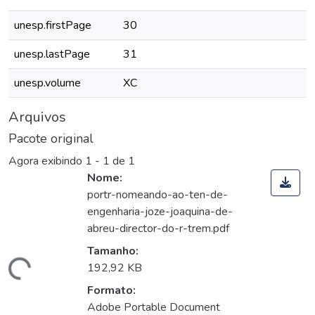
unesp.firstPage
30
unesp.lastPage
31
unesp.volume
XC
Arquivos
Pacote original
Agora exibindo
1 - 1 de 1
Nome:
portr-nomeando-ao-ten-de-
engenharia-joze-joaquina-de-
abreu-director-do-r-trem.pdf
Tamanho:
Carregando...
192,92 KB
Formato:
Adobe Portable Document