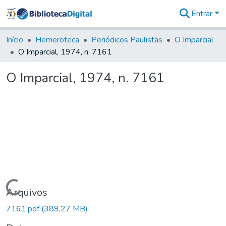
Entrar
Comunidades
&
Início
Hemeroteca
Periódicos Paulistas
O Imparcial
Coleções
O Imparcial, 1974, n. 7161
Tudo na
Biblioteca
O Imparcial, 1974, n. 7161
Digital
Estatísticas
Carregando...
Arquivos
7161.pdf
(389,27 MB)