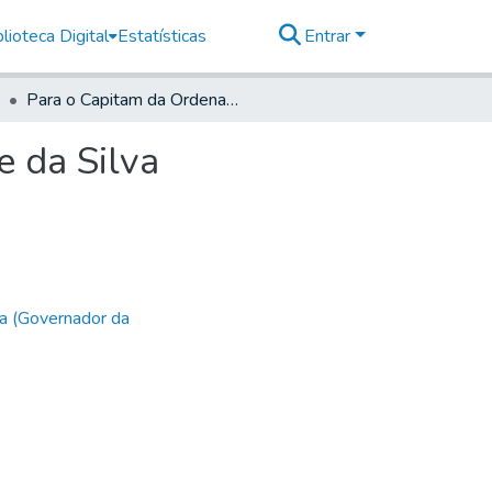
lioteca Digital
Estatísticas
Entrar
Para o Capitam da Ordenança de Jaguary Jozê Leme da Silva
 da Silva
a (Governador da