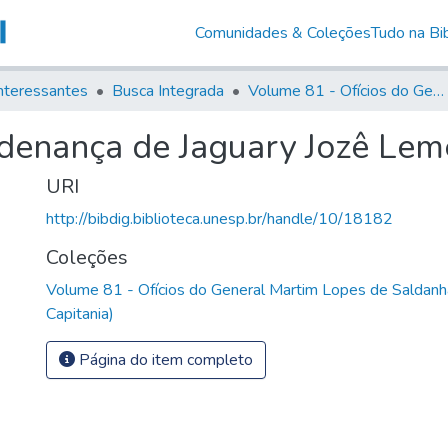
Comunidades & Coleções
Tudo na Bib
nteressantes
Busca Integrada
Volume 81 - Ofícios do General Martim Lopes de Saldanha (Governador da Capitania)
denança de Jaguary Jozê Leme
URI
http://bibdig.biblioteca.unesp.br/handle/10/18182
Coleções
Volume 81 - Ofícios do General Martim Lopes de Saldanh
Capitania)
Página do item completo