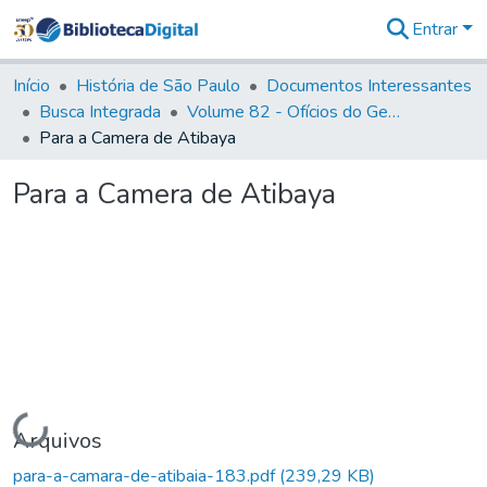
Entrar
Comunidades
&
Início
História de São Paulo
Documentos Interessantes
Coleções
Busca Integrada
Volume 82 - Ofícios do General Martim Lopes Lobo de Saldanha (Governador da Capitania): 1779- 1780
Tudo na
Para a Camera de Atibaya
Biblioteca
Digital
Para a Camera de Atibaya
Estatísticas
Carregando...
Arquivos
para-a-camara-de-atibaia-183.pdf
(239,29 KB)