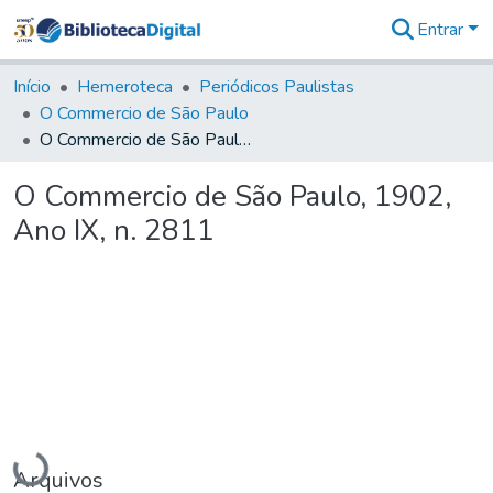
Entrar
Comunidades
&
Início
Hemeroteca
Periódicos Paulistas
Coleções
O Commercio de São Paulo
Tudo na
O Commercio de São Paulo, 1902, Ano IX, n. 2811
Biblioteca
Digital
O Commercio de São Paulo, 1902,
Estatísticas
Ano IX, n. 2811
Carregando...
Arquivos