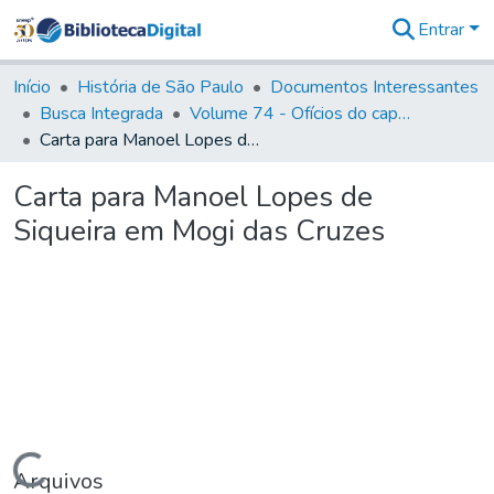
Entrar
Comunidades
&
Início
História de São Paulo
Documentos Interessantes
Coleções
Busca Integrada
Volume 74 - Ofícios do capitão General Martim Lopes Lobo de Saldanha às Câmaras e Comandantes da Capitania (1775)
Tudo na
Carta para Manoel Lopes de Siqueira em Mogi das Cruzes
Biblioteca
Digital
Carta para Manoel Lopes de
Estatísticas
Siqueira em Mogi das Cruzes
Carregando...
Arquivos