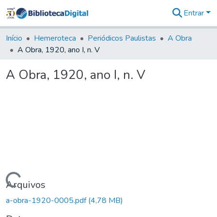
Entrar
Comunidades
&
Início
Hemeroteca
Periódicos Paulistas
A Obra
Coleções
A Obra, 1920, ano I, n. V
Tudo na
Biblioteca
A Obra, 1920, ano I, n. V
Digital
Estatísticas
Carregando...
Arquivos
a-obra-1920-0005.pdf
(4,78 MB)