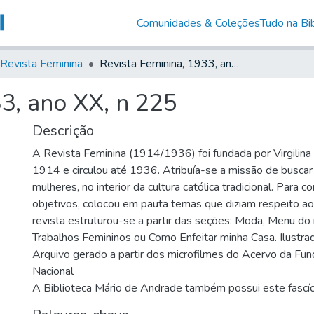
Comunidades & Coleções
Tudo na Bib
Revista Feminina
Revista Feminina, 1933, ano XX, n 225
3, ano XX, n 225
Descrição
A Revista Feminina (1914/1936) foi fundada por Virgilin
1914 e circulou até 1936. Atribuía-se a missão de busca
mulheres, no interior da cultura católica tradicional. Para 
objetivos, colocou em pauta temas que diziam respeito ao
revista estruturou-se a partir das seções: Moda, Menu do
Trabalhos Femininos ou Como Enfeitar minha Casa. Ilustrad
Arquivo gerado a partir dos microfilmes do Acervo da Fun
Nacional
A Biblioteca Mário de Andrade também possui este fascí